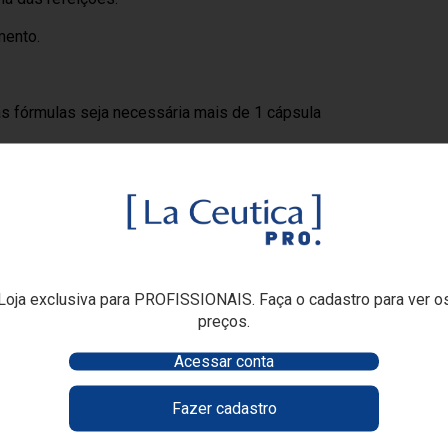
mento.
s fórmulas seja necessária mais de 1 cápsula
% da ingestão diária recomendada.
Possui
a a saúde dos cabelos.
stão.
Loja exclusiva para PROFISSIONAIS. Faça o cadastro para ver o
de vitaminas e minerais: maltodextrina,
preços.
oso, acetato de tocoferol, óxido de zinco,
piridoxina, nitrato de tiamina, sulfato de cobre,
Acessar conta
 picolinato de cromo, selenito de sódio, d-
sificante lecitina de soja. Composição da
Fazer cadastro
icerina, glaceante cera de abelha e corantes
ho bordeaux, óxido de ferro preto e azul