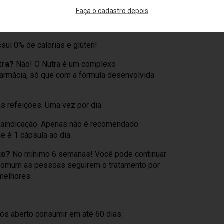
Faça o cadastro depois
sui 0% de calorias e glúten!
tra?
Não! O Nutra é um complexo
 farmácia, só que com a fórmula desenvolvida
 refeições. Uma vez por dia.
raindicação. Apenas não é recomendado
 é 1 cápsula ao dia.
to?
No mínimo 6 semanas! Você pode continuar
 comum as pessoas seguirem o tratamento por
melhores.
pós aberto consumir em até 60 dias.