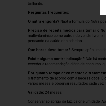
brilhante.
Perguntas frequentes:
O nutra engorda?
Não! a fórmula do Nutra pos
Preciso de receita médica para tomar o Nu
multivitamínico como outros de venda livre na
pensando da saúde dos cabelos.
Que horas devo tomar?
Sempre após uma das
Existe alguma contraindicação?
Não há cont
exceder a recomendação diária de consumo, que
Por quanto tempo devo manter o tratamen
o tratamento de acordo com a necessidade. É
vários meses e observar resultados cada vez 
Validade:
24 meses
Conservar ao abrigo da luz, calor e umidade. A