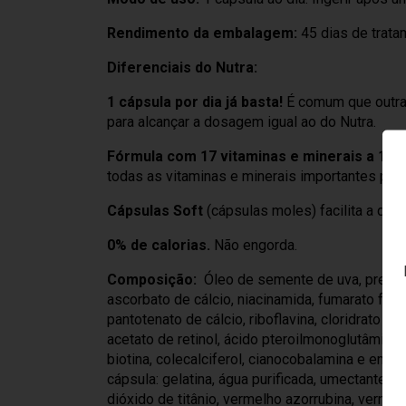
Rendimento da embalagem:
45 dias de trata
Diferenciais do Nutra:
1 cápsula por dia já basta!
É comum que outra
para alcançar a dosagem igual ao do Nutra.
Fórmula com 17 vitaminas e minerais a 100
todas as vitaminas e minerais importantes par
Cápsulas Soft
(cápsulas moles) facilita a dige
0% de calorias.
Não engorda.
Composição:
Óleo de semente de uva, premix 
ascorbato de cálcio, niacinamida, fumarato ferr
pantotenato de cálcio, riboflavina, cloridrato de 
acetato de retinol, ácido pteroilmonoglutâmico,
biotina, colecalciferol, cianocobalamina e emul
cápsula: gelatina, água purificada, umectante gl
dióxido de titânio, vermelho azorrubina, vermel