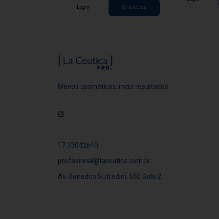
Criar conta
Login
Criar conta
Menos cosméticos, mais resultados.
17 33042640
profissional@laceutica.com.br
Av. Benedito Sufredini, 550 Sala 2