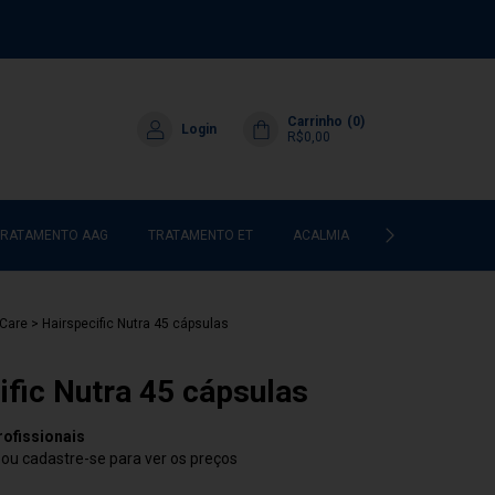
Carrinho
(
0
)
Login
R$0,00
TRATAMENTO AAG
TRATAMENTO ET
ACALMIA
HIDRATAÇÃO & 
Care
>
Hairspecific Nutra 45 cápsulas
ific Nutra 45 cápsulas
rofissionais
n ou cadastre-se para ver os preços