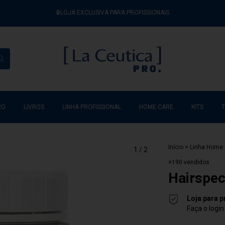
🔒LOJA EXCLUSIVA PARA PROFISSIONAIS
RO
LIVROS
LINHA PROFISSIONAL
HOME CARE
KITS
Início
>
Linha Home 
1
/
2
+190 vendidos
Hairspec
Loja para p
Faça o logi