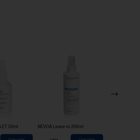
a ET 50ml
NÉVOA Leave-in 200ml
SORO Superdose
60ml
Criar conta
Login
Criar conta