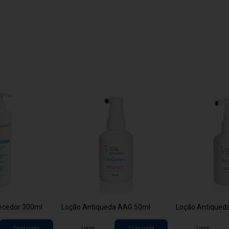
ecedor 300ml
Loção Antiqueda AAG 50ml
Loção Antiqued
Criar conta
Login
Criar conta
Login