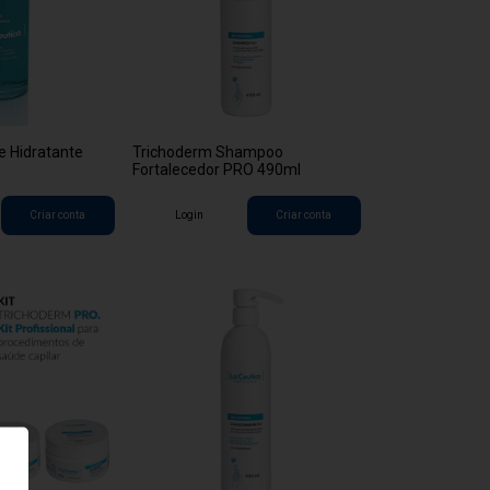
 Hidratante
Trichoderm Shampoo
Fortalecedor PRO 490ml
Criar conta
Login
Criar conta