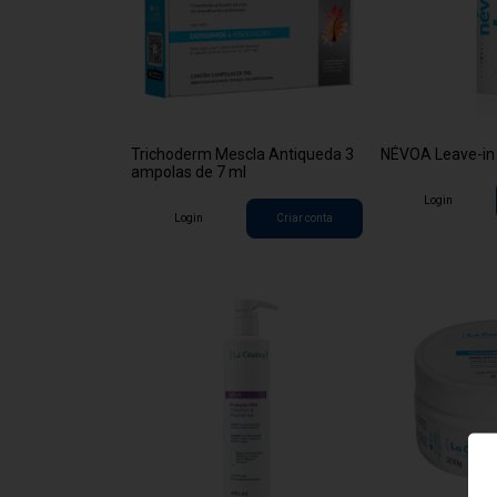
Trichoderm Mescla Antiqueda 3
NÉVOA Leave-in
ampolas de 7 ml
Login
Login
Criar conta