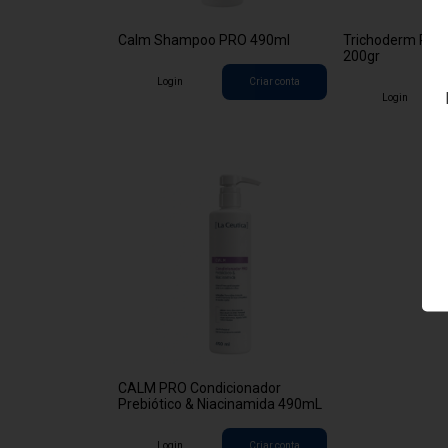
Calm Shampoo PRO 490ml
Trichoderm Peel
200gr
Login
Criar conta
Login
CALM PRO Condicionador
Prebiótico & Niacinamida 490mL
Login
Criar conta