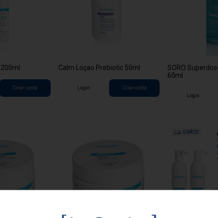
 200ml
Calm Loçao Prebiotic 50ml
SORO Superdose
60ml
Criar conta
Login
Criar conta
Login
GRÁTIS