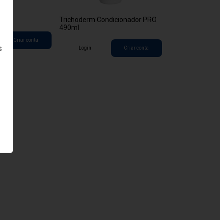
PRO
Trichoderm Condicionador PRO
490ml
Criar conta
s
Login
Criar conta