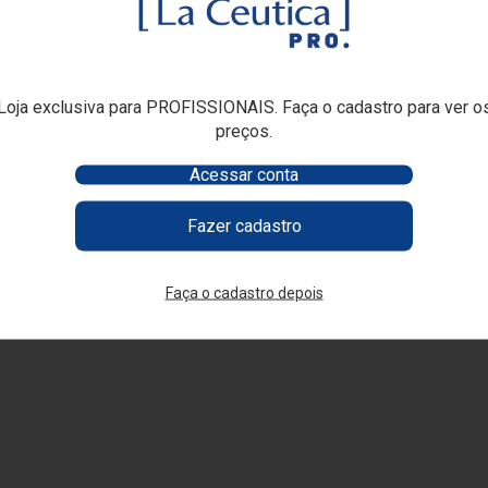
ing Hair PRO
Trichoderm Máscara de Argila
kit Trichoderm 
PRO 200g
Login
Loja exclusiva para PROFISSIONAIS. Faça o cadastro para ver o
Criar conta
Login
Criar conta
preços.
Acessar conta
Fazer cadastro
Faça o cadastro depois