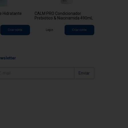
 Hidratante
CALM PRO Condicionador
Trichoderm Sh
Prebiótico & Niacinamida 490mL
Fortalecedor P
Criar conta
Login
Criar conta
Login
wsletter