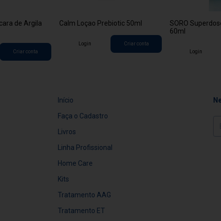
ara de Argila
Calm Loçao Prebiotic 50ml
SORO Superdose
60ml
Login
Criar conta
Criar conta
Login
Início
Ne
Faça o Cadastro
Livros
Linha Profissional
Home Care
Kits
Tratamento AAG
Tratamento ET