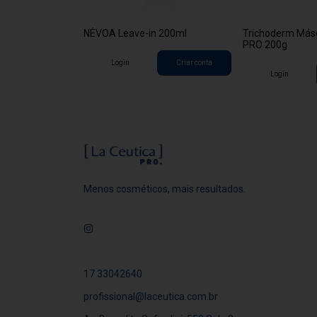
PRO
NÉVOA Leave-in 200ml
Trichoderm Másc
PRO 200g
Criar conta
Login
Criar conta
Login
Menos cosméticos, mais resultados.
17 33042640
profissional@laceutica.com.br