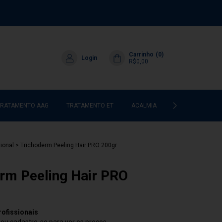
Carrinho
(
0
)
Login
R$0,00
TRATAMENTO AAG
TRATAMENTO ET
ACALMIA
HIDRATAÇÃO & 
sional
>
Trichoderm Peeling Hair PRO 200gr
rm Peeling Hair PRO
rofissionais
n ou cadastre-se para ver os preços