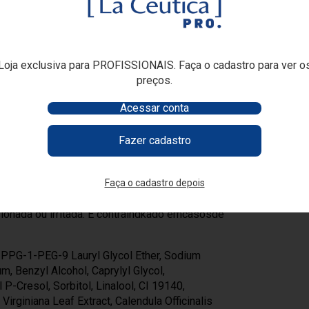
queratose, e em condições de descamação,
 e acne. Benefícios: Atua no tratamento da caspa
o extrato córneo, impedindo o crescimento de
entes antifúngicos. Além disso, por ter função
Loja exclusiva para PROFISSIONAIS. Faça o cadastro para ver o
equilibra o nível de oleosidade da pele.
preços.
ioleosidade, alivia coceira, dermatoses e
Acessar conta
irculação.
a previamente limpa, massageando bem com
Fazer cadastro
sfoliação desejada. Enxágue sem deixar
ora do alcance de crianças. Em caso de alergia
Faça o cadastro depois
penda o uso. Em caso de contato acidental
o irritação, suspenda o uso e procure por
sionada ou irritada. É contraindkado emcasosde
, PPG-1-PEG-9 Lauryl Glycol Ether, Sodium
m, Benzyl Alcohol, Caprylyl Glycol,
P-Cresol, Sorbitol, Linalool, CI 19140,
irginiana Leaf Extract, Calendula Officinalis