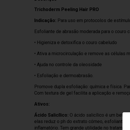
Trichoderm Peeling Hair PRO
Indicação:
Para uso em protocolos de estímul
Esfoliante de abrasão moderada para o couro c
• Higieniza e detoxifica o couro cabeludo
• Ativa a microcirculação e remove as células 
• Ajuda no controle da oleosidade
• Esfoliação e dermoabrasão.
Promove dupla esfoliação: química e física. Pa
Com textura de gel facilita a aplicação e remo
Ativos:
Ácido Salicílico:
O ácido salicílico é um beta-
elas reduz o ph do extrato córneo, esfoliante, a
inflamatório. Tem grande utilidade no tratame