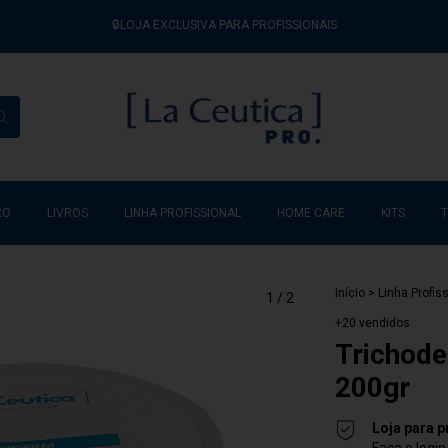
🔒LOJA EXCLUSIVA PARA PROFISSIONAIS
RO
LIVROS
LINHA PROFISSIONAL
HOME CARE
KITS
Início
>
Linha Profis
1
/
2
+20 vendidos
Trichode
200gr
Loja para p
Faça o logi