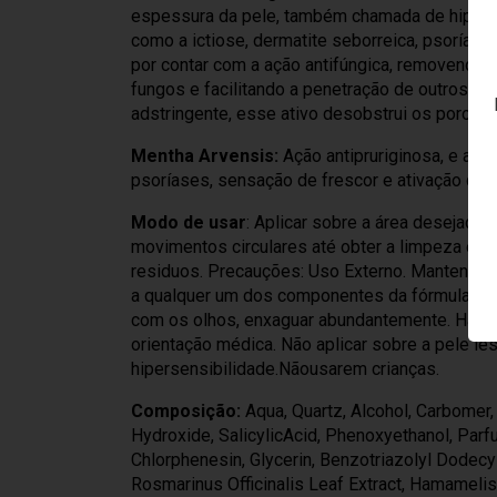
espessura da pele, também chamada de hiper
como a ictiose, dermatite seborreica, psoríase
por contar com a ação antifúngica, removendo 
fungos e facilitando a penetração de outros ag
adstringente, esse ativo desobstrui os poros e 
Mentha Arvensis:
Ação antipruriginosa, e ant
psoríases, sensação de frescor e ativação da c
Modo de usar
: Aplicar sobre a área desejad
movimentos circulares até obter a limpeza e e
residuos. Precauções: Uso Externo. Mantenha f
a qualquer um dos componentes da fórmula sus
com os olhos, enxaguar abundantemente. Havend
orientação médica. Não aplicar sobre a pele le
hipersensibilidade.Nãousarem crianças.
Composição:
Aqua, Quartz, Alcohol, Carbomer
Hydroxide, SalicylicAcid, Phenoxyethanol, Parfu
Chlorphenesin, Glycerin, Benzotriazolyl Dodecyl 
Rosmarinus Officinalis Leaf Extract, Hamamelis V