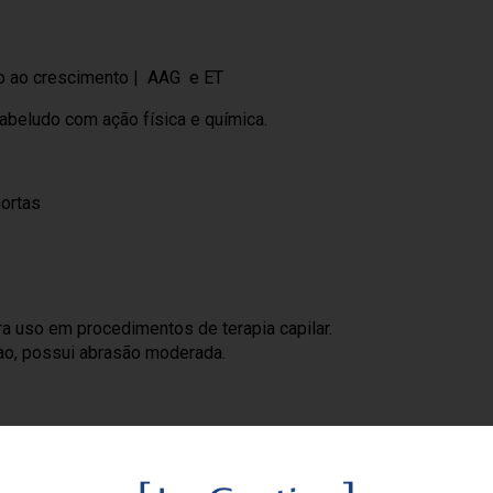
o ao crescimento | AAG e ET
abeludo com ação física e química.
mortas
ra uso em procedimentos de terapia capilar.
çao, possui abrasão moderada.
hidroxi-ácido como diversas propriedades, entre
ntimicrobiano, a sebo-regulador e anti-
nto de doenças que causam o aumento da